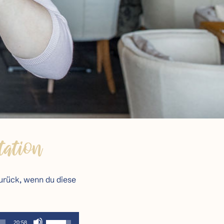
tation
urück, wenn du diese
Pfeiltasten
20:58