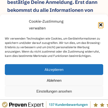
bestätige Deine Anmeldung. Erst dann
bekommst du alle Informationen von
mir.
Cookie-Zustimmung
verwalten
Ich freue mich schon sehr auf Dich!
Wir verwenden Technologien wie Cookies, um Geräteinformationen zu
speichern und/oder darauf zuzugreifen. Wir tun dies, um das Browsing-
Erlebnis zu verbessern und um (nicht) personalisierte Werbung
anzuzeigen. Wenn du nicht zustimmst oder die Zustimmung widerrufst,
kann dies bestimmte Merkmale und Funktionen beeinträchtigen.
Akzeptieren
Impressum
|
Datenschutz
|
AGB
Ablehnen
Einstellungen ansehen
Cookie-Richtlinie
Datenschutz
Impressum
137 Kundenbewertungen